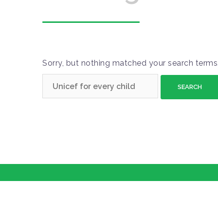
Sorry, but nothing matched your search terms.
S
e
a
r
c
h
f
o
r
: