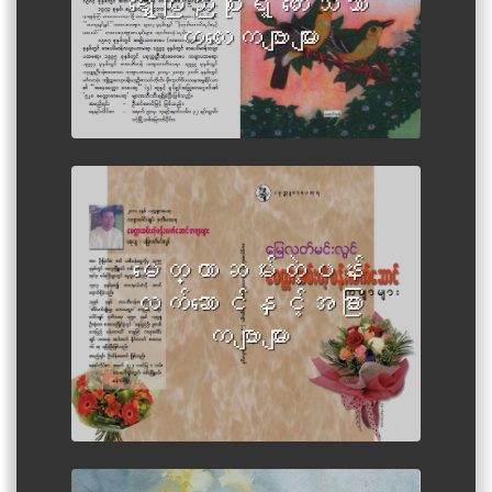
ရွှေပြည်စိုးရဲ့ တေးသံသာ
ကလေးကဗျာများ
မေတ္တာဆမ်းတဲ့ပန်း
Author :Myay Latt Min Lwin
လက်ဆောင်နှင့်အခြား
ကဗျာများ