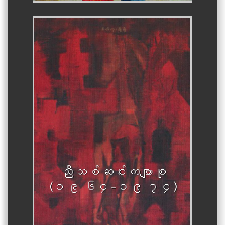
ညီသစ်ဆင်းကဗျာစု
(၁၉ ၆၄-၁၉ ၇၄)