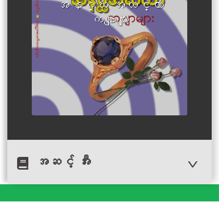
အနဂ္ဃ အလင်္ကာ
ကဗျာများ
အဆင့် အီး
Author :Written and compiled
by out-of-school children.