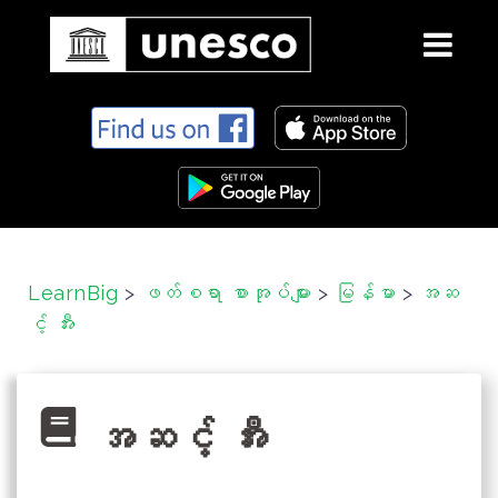
S
k
i
p
t
o
c
LearnBig
>
ဖတ်စရာ စာအုပ်များ
>
မြန်မာ
>
အဆ
o
င့် အီး
n
t
e
n
အဆင့် အီး
t