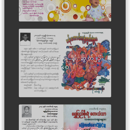
Author :Aung Thar Sann (Than
Twe)
ပန်းကောင်းရနံ့ ဆွတ်ပျံ့
စေ