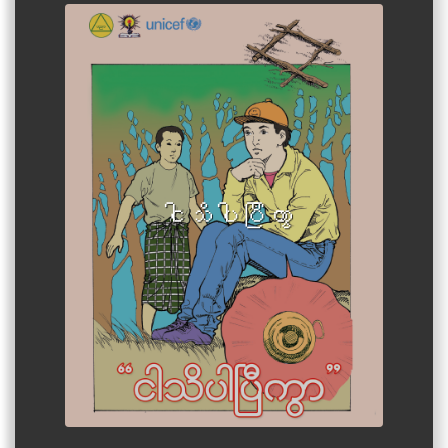
Author :Written and compiled
by out-of-school children.
ငါသိပါပြီကွာ