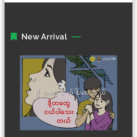
New Arrival
Author :Written and compiled
by out-of-school children.
ဒို့တတွေငယ်ပါသေးတယ်