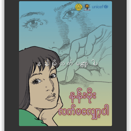
နန်းမိုလက်မလျှေ့ာ ပါ