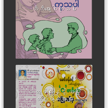
တီဘီရောဂါကုသပါ
Author :Maung Han Tint (Pin Lal
Bu)
၀တစ်လုံးနှင့် အပြုံး
တစ်ရာကဗျာများ