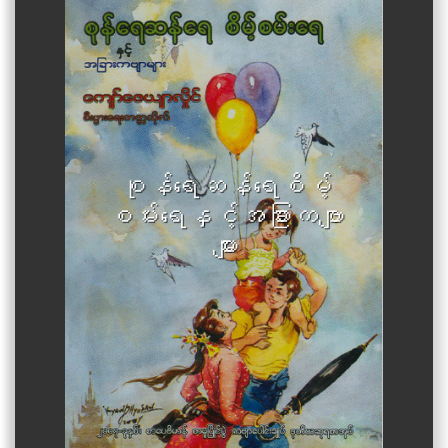
Author :Kyaw Zeyar Hlaing
စုန်ရေဆန်ရေစိမ့်
(University of Economics)
စမ်းရေနှင့်အခြားကဗျာ
များ