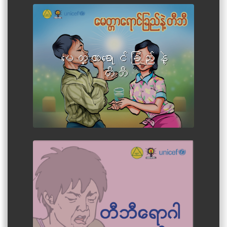
မေတ္တာရောင်ခြည်နဲ့
တီဘီ