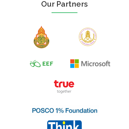
Our Partners
ဒို့တတွေငယ်ပါသေးတယ်
Author :Written and compiled
by out-of-school children.
ငါသိပါပြီကွာ