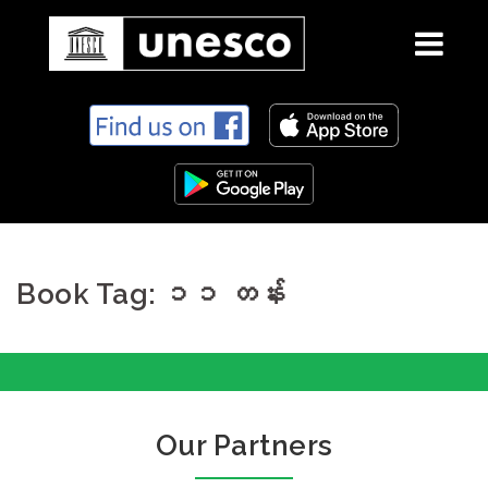
S
k
i
p
t
o
c
Book Tag: ၁၁ တန်း
o
n
t
e
n
t
Our Partners