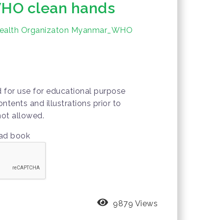
O clean hands
ealth Organizaton Myanmar_WHO
d for use for educational purpose
ontents and illustrations prior to
not allowed.
oad book
9879 Views