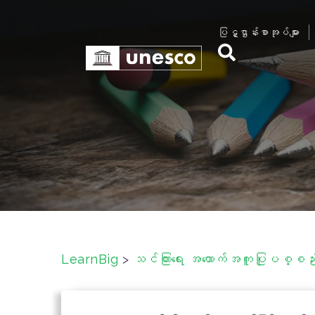
S
k
ပြဋ္ဌာန်းစာအုပ်များ
i
p
t
o
c
o
n
t
e
n
t
LearnBig
>
သင်ကြားရေး အထောက်အကူပြုပစ္စည်းမ