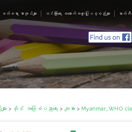
ဖတ်စရာ စာအုပ်များ
သင်ကြားရေး အထောက်အကူပြုပစ္စည်းများ
မာလ်တီ
ျား
>
ထိုင်း အခြေခံပညာရေး
>
အျခား
>
Myanmar_WHO cle