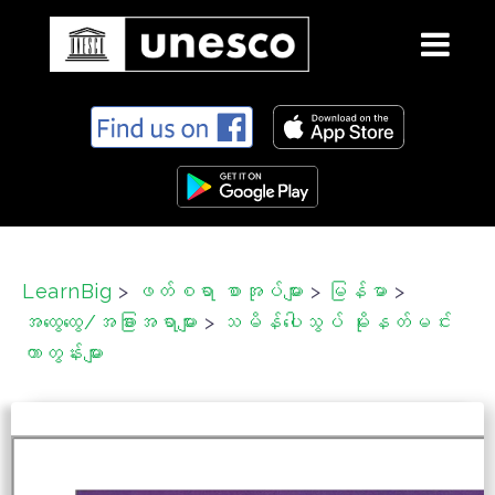
S
k
i
p
t
o
c
LearnBig
>
ဖတ်စရာ စာအုပ်များ
>
မြန်မာ
>
o
အထွေထွေ/အခြားအရာများ
>
သမိန်ပေါသွပ် မိုးနတ်မင်း
n
t
ကာတွန်းများ
e
n
t