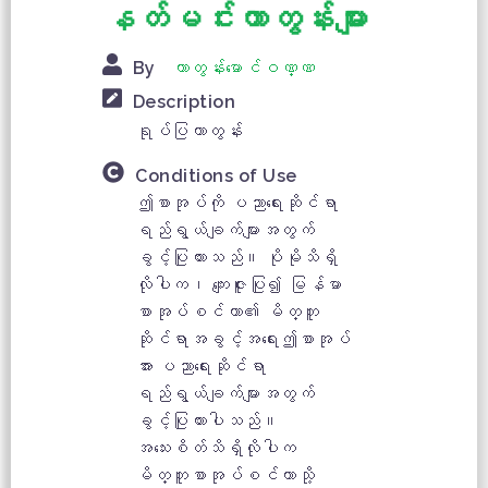
နတ်မင်းကာတွန်းများ
By
ကာတွန်း‌မောင်ဝဏ္ဏ
Description
ရုပ်ပြကာတွန်း
Conditions of Use
ဤစာအုပ်ကို ပညာရေးဆိုင်ရာ
ရည်ရွယ်ချက်များအတွက်
ခွင့်ပြုထားသည်။ ပိုမိုသိရှိ
လိုပါက၊ ကျေးဇူးပြု၍ မြန်မာ
စာအုပ်စင်တာ၏ မိတ္တူ
ဆိုင်ရာအခွင့်အရေးဤစာအုပ်
အား ပညာရေးဆိုင်ရာ
ရည်ရွယ်ချက်များအတွက်
ခွင့်ပြုထားပါသည်။
အသေးစိတ်သိရှိလိုပါက
မိတ္တူစာအုပ်စင်တာသို့