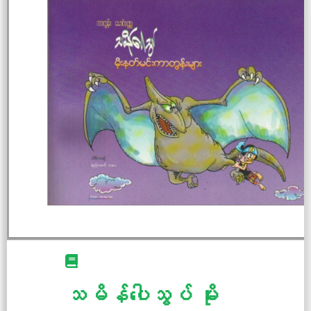
သမိန်ပေါသွပ် မိုး