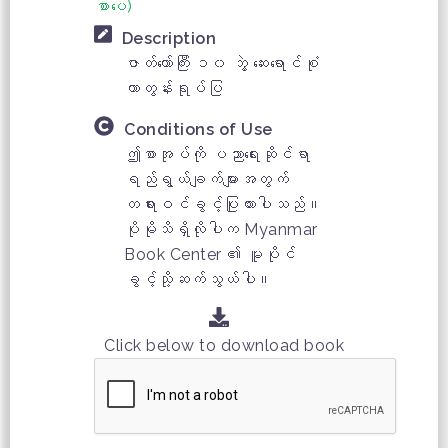
စာပေ)
Description
ဇာတ်တော်ကြီး ၁၀ ဘွဲ့ ဆေးရောင်စုံ
ကာတွန်းရုပ်ပြ
Conditions of Use
ဤစာအုပ်ကို ပညာရေးဆိုင်ရာ
ရည်ရွယ်ချက်များအတွက်
တရားဝင်ခွင့်ပြုထားပါသည်။
ပိုမိုသိရှိလိုပါက Myanmar
Book Center ၏ မူပိုင်
ခွင့်သို့ဆက်သွယ်ပါ။
Click below to download book