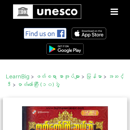
S
k
i
p
t
o
c
LearnBig
>
ဖတ်စရာ စာအုပ်များ
>
မြန်မာ
>
အဆင့်
o
ဒီ
>
ဇာတ်တော်ကြီး (၁၀)ဘွဲ့
n
t
e
n
t