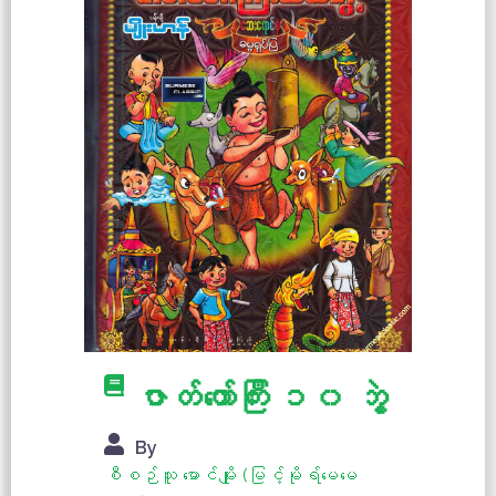
ဇာတ်တော်ကြီး ၁၀ ဘွဲ့
By
စီစဉ်သူ မောင်မျိုး (မြင့်မိုရ်မေမေ