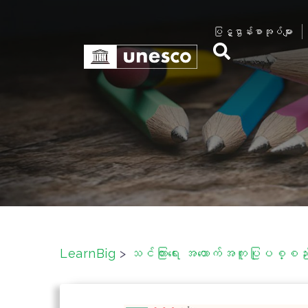
S
k
ပြဋ္ဌာန်းစာအုပ်များ
i
p
t
o
c
o
n
t
e
n
t
LearnBig
>
သင်ကြားရေး အထောက်အကူပြုပစ္စည်းမ