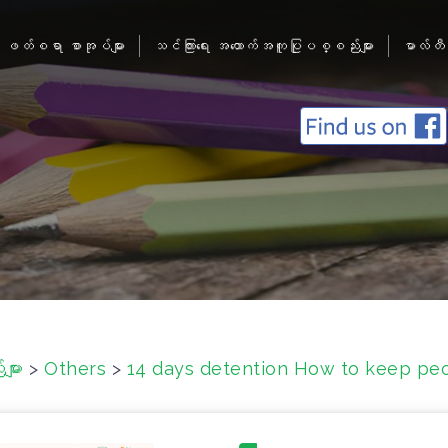
ဖတ်စရာ စာအုပ်များ
သင်ကြားရေး အထောက်အကူပြုပစ္စည်းများ
မာလ်တီ
ျား
>
Others
>
14 days detention How to keep peo