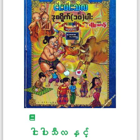
ငါးပါးသီလ နှင့်