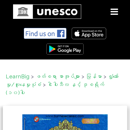
S
k
i
p
t
o
c
LearnBig
>
ဖတ်စရာ စာအုပ်များ
>
မြန်မာ
>
လှုံ့ဆော်
o
မှု/လူနေမှုပုံစံ
>
ငါးပါးသီလ နှင့် ဒုစရိုက်
n
t
(၁၀)ပါး
e
n
t