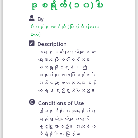
ဒုစရိုက် (၁၀)ပါး
By
စီစဉ်သူ မောင်မျိုး (မြင့်မိုရ်မေမေ
စာပေ)
Description
ယနေ့လူငယ်လူရွယ်များ ဘာသာ
ရေးစာပေကို စိတ်ဝင်တစား
ဖတ်ရှုနိုင်ရန် ၊ ဤ
စာအုပ်ကို ဖတ်ပြီးသည့်အခါ
အသိပညာ ဗဟုသုတများ ရရှိ
စေရန် ရည်ရွယ်ပါသည်။
Conditions of Use
ဤစာအုပ်ကို ပညာရေးဆိုင်ရာ
ရည်ရွယ်ချက်များအတွက်
ခွင့်ပြုထားသည်။ အသေးစိတ်
သိရှိလိုပါက မြန်မာ