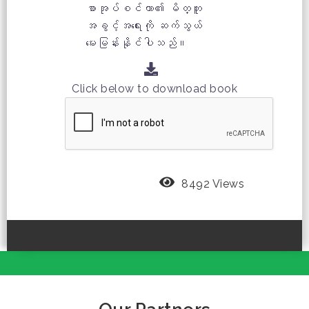
စာအုပ်စင်တာ၏ မိတ္တူ
အခွင့်အရေးကို ဆက်သွယ်
မေးမြန်းနိုင်ပါသည်။
Click below to download book
8492 Views