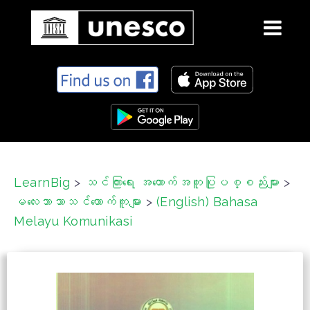
S
k
i
p
t
o
c
LearnBig
>
သင်ကြားရေး အထောက်အကူပြုပစ္စည်းများ
>
o
မလေးဘာသာသင်ထောက်ကူများ
>
(English) Bahasa
n
t
Melayu Komunikasi
e
n
t