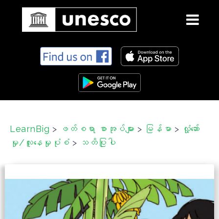
S
k
i
p
t
o
c
LearnBig
>
ဖတ်စရာ စာအုပ်များ
>
မြန်မာ
>
လှုံ့ဆော်
o
မှု/လူနေမှုပုံစံ
>
သတိပြုပါ
n
t
e
n
t