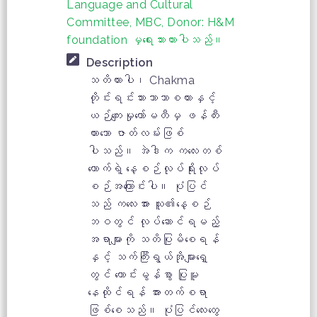
Language and Cultural
Committee, MBC, Donor: H&M
foundation မှရေးသားထားပါသည်။
Description
သတိထားပါ၊ Chakma
တိုင်းရင်းသားဘာသာစကားနှင့်
ယဉ်ကျေးမှုကော်မတီမှ ဖန်တီး
ထားသော ဇာတ်လမ်းဖြစ်
ပါသည်။ အဲဒါက ကလေးတစ်
ယောက်ရဲ့ နေ့စဉ်လုပ်ရိုးလုပ်
စဉ်အကြောင်းပါ။ ပုံပြင်
သည် ကလေးအား သူ၏နေ့စဉ်
ဘဝတွင် လုပ်ဆောင်ရမည့်
အရာများကို သတိပြုမိစေရန်
နှင့် သက်ကြီးရွယ်အိုများရှေ့
တွင် ကောင်းမွန်စွာ ပြုမူ
နေထိုင်ရန် အားတက်စရာ
ဖြစ်စေသည်။ ပုံပြင်လေးတွေ