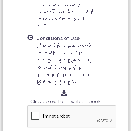
ကတစ်ဆင့် ကလေးတွေကို
ဘယ်လိုပြုမူနေထိုင်ရမလဲဆို
တာ ကောင်းကောင်းလေ့လာနိုင်ပါ
တယ်။
Conditions of Use
ဤစာအုပ်ကို ပညာရေးအတွက်
သာ အသုံးပြုရန် ခွင့်ပြု
ထားသည်။ ခွင့်ပြုချက်မရ
မီ အကြောင်းအရာနှင့် ပုံ
ဥပမာများကို ပြုပြင်မွမ်းမံ
ခြင်းအား ခွင့်မပြုပါ။
Click below to download book