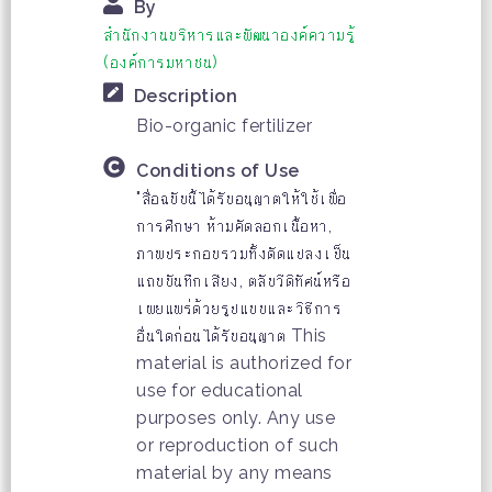
By
สำนักงานบริหารและพัฒนาองค์ความรู้
(องค์การมหาชน)
Description
Bio-organic fertilizer
Conditions of Use
"สื่อฉบับนี้ได้รับอนุญาตให้ใช้เพื่อ
การศึกษา ห้ามคัดลอกเนื้อหา,
ภาพประกอบรวมทั้งดัดแปลงเป็น
แถบบันทึกเสียง, ตลับวีดิทัศน์หรือ
เผยแพร่ด้วยรูปแบบและวิธีการ
อื่นใดก่อนได้รับอนุญาต This
material is authorized for
use for educational
purposes only. Any use
or reproduction of such
material by any means