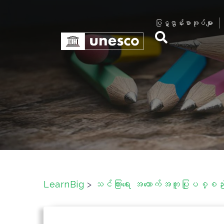
S
k
ပြဋ္ဌာန်းစာအုပ်များ
i
p
t
o
c
o
n
t
e
n
t
LearnBig
>
သင်ကြားရေး အထောက်အကူပြုပစ္စည်းမ