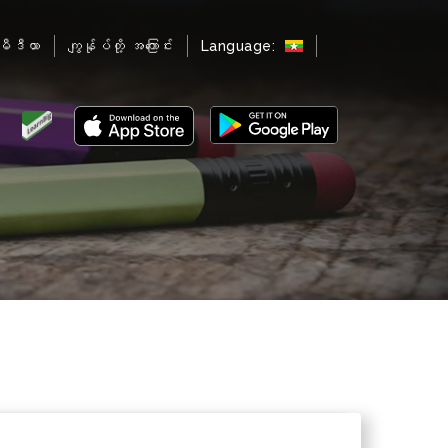
မီဒီယာ
ကျွန်ုပ်တို့ အကြောင်း
Language: