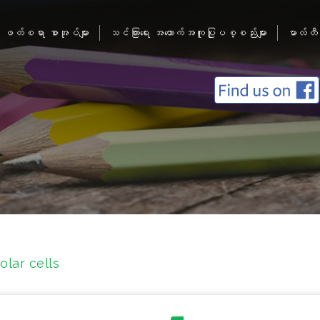
ဖတ်စရာ စာအုပ်များ
သင်ကြားရေး အထောက်အကူပြုပစ္စည်းများ
မာလ်တီ
olar cells