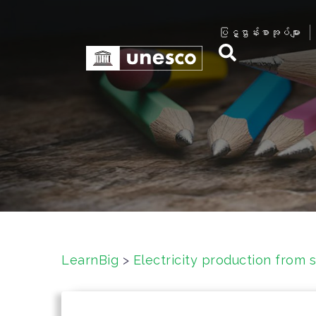
S
k
ပြဋ္ဌာန်းစာအုပ်များ
i
p
t
o
c
o
n
t
e
n
t
LearnBig
>
Electricity production from s