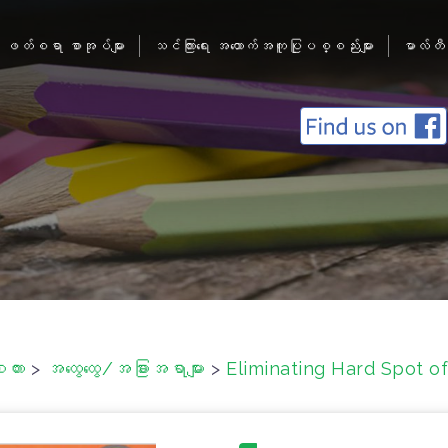
ဖတ်စရာ စာအုပ်များ
သင်ကြားရေး အထောက်အကူပြုပစ္စည်းများ
မာလ်တီ
စကား
>
အထွေထွေ/အခြားအရာများ
>
Eliminating Hard Spot o