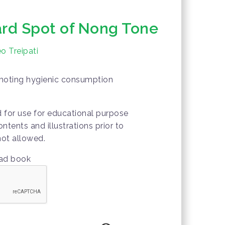
ard Spot of Nong Tone
o Treipati
omoting hygienic consumption
d for use for educational purpose
ontents and illustrations prior to
not allowed.
oad book