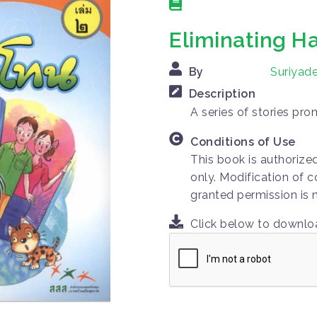
Eliminating H
By
Suriyade
Description
A series of stories pr
Conditions of Use
This book is authorize
only. Modification of c
granted permission is 
Click below to downl