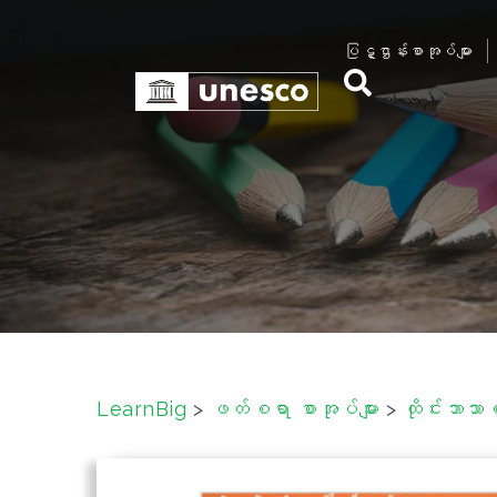
S
k
ပြဋ္ဌာန်းစာအုပ်များ
i
p
t
o
c
o
n
t
e
n
t
LearnBig
>
ဖတ်စရာ စာအုပ်များ
>
ထိုင်းဘာသာ