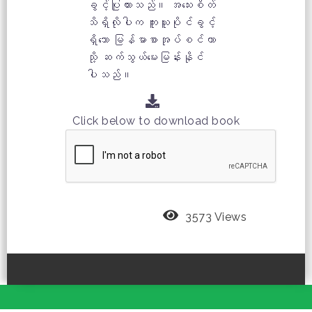
ခွင့်ပြုထားသည်။ အသေးစိတ်
သိရှိလိုပါက ကူးယူပိုင်ခွင့်
ရှိသော မြန်မာစာအုပ်စင်တာ
သို့ ဆက်သွယ်မေးမြန်းနိုင်
ပါသည်။
Click below to download book
3573 Views