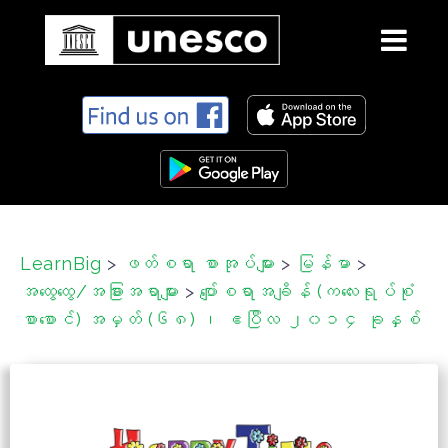
S
k
i
p
t
o
c
LearnBig
>
ဖတ်စရာ စာအုပ်များ
>
မြန်မာ
>
o
အထွေထွေ/အခြားအရာများ
>
ပျော်စရာအချိန် (‌ကလေးရုပ်စုံ
n
t
စာစောင်) အမှတ် (၆၈) ၊ ဧပြီလ ၂၀၁၄ ခုနှစ်
e
n
t