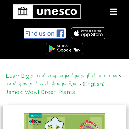
S
k
i
p
t
o
c
LearnBig
>
ဖတ်စရာ စာအုပ်များ
>
ထိုင်းဘာသာစကား
>
o
လက်စွဲစာအုပ်နှင့် ကိုးကားချက်များ
>
(English)
n
t
Jamok: Wow! Green Plants
e
n
t