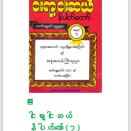
ငါးရာ့ငါးဆယ်
နိပါတ်တော် (၇)