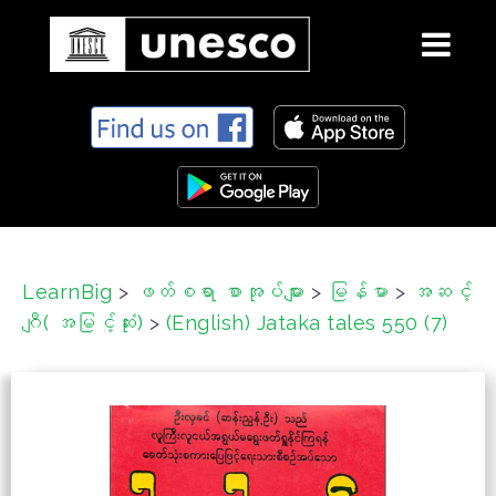
S
k
i
p
t
o
c
LearnBig
>
ဖတ်စရာ စာအုပ်များ
>
မြန်မာ
>
အဆင့်
o
ဂျီ( အမြင့်ဆုံး)
>
(English) Jataka tales 550 (7)
n
t
e
n
t