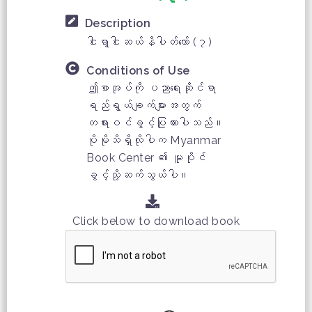
Description
ငါးရာ့ငါးဆယ်နိပါတ်တော် (၇)
Conditions of Use
ဤစာအုပ်ကို ပညာရေးဆိုင်ရာ
ရည်ရွယ်ချက်များအတွက်
တရားဝင်ခွင့်ပြုထားပါသည်။
ပိုမိုသိရှိလိုပါက Myanmar
Book Center ၏ မူပိုင်
ခွင့်သို့ဆက်သွယ်ပါ။
Click below to download book