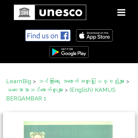
S
k
i
p
t
o
c
LearnBig
>
သင်ကြားရေး အထောက်အကူပြုပစ္စည်းများ
>
o
မလေးဘာသာသင်ထောက်ကူများ
>
(English) KAMUS
n
t
BERGAMBAR 1
e
n
t