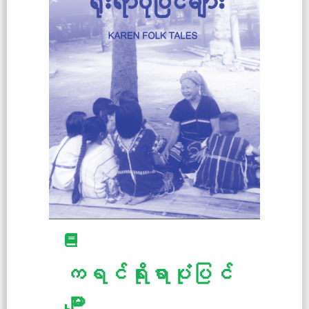
ကရင်ရိုးရာပုံပြင်
များ