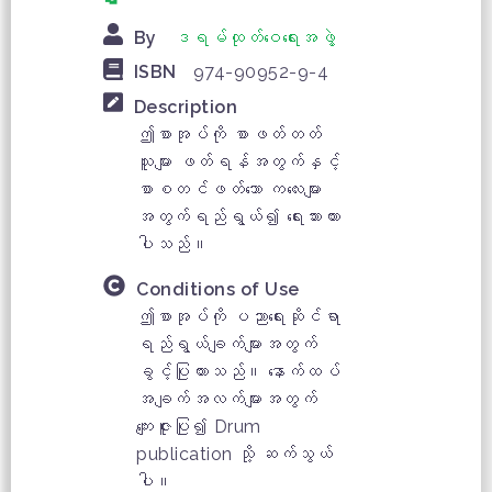
By
ဒရမ်ထုတ်ဝေရေးအဖွဲ့
ISBN
974-90952-9-4
Description
ဤစာအုပ်ကို စာဖတ်တတ်
သူများ ဖတ်ရန်အတွက်နှင့်
စာစတင်ဖတ်သော ကလေးများ
အတွက်ရည်ရွယ်၍ ရေးသားထား
ပါသည်။
Conditions of Use
ဤစာအုပ်ကို ပညာရေးဆိုင်ရာ
ရည်ရွယ်ချက်များအတွက်
ခွင့်ပြုထားသည်။ နောက်ထပ်
အချက်အလက်များအတွက်
ကျေးဇူးပြု၍ Drum
publication သို့ ဆက်သွယ်
ပါ။