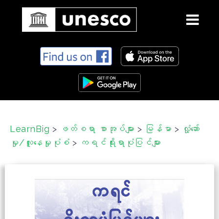
S
k
i
p
t
o
c
LearnBig
>
ဖတ်စရာ စာအုပ်များ
>
မြန်မာ
>
လှုံ့ဆော်
o
မှု/လူနေမှုပုံစံ
>
ကရင်ရိုးရာပုံပြင်များ
n
t
e
n
t