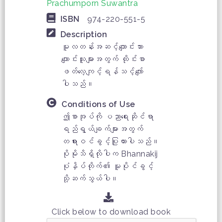
Prachumporn Suwantra
ISBN
974-220-551-5
Description
မူလတန်းအဆင့်ကျောင်းသား
ကျောင်းသူများအတွက် ထိုင်းစာ
ဖတ်လေ့ကျင့်ရန်သင့်လျော်
ပါသည်။
Conditions of Use
ဤစာအုပ်ကို ပညာရေးဆိုင်ရာ
ရည်ရွယ်ချက်များအတွက်
တရားဝင်ခွင့်ပြုထားပါသည်။
ပိုမိုသိရှိလိုပါက Bhannakij
ပုံနှိပ်တိုက်၏ မူပိုင်ခွင့်
သို့ဆက်သွယ်ပါ။
Click below to download book