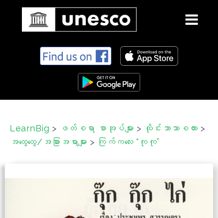
S
k
i
p
t
o
c
LearnBig
>
ဖတ်စရာ စာအုပ်များ
>
ထိုင်းဘာသာစကား
>
o
အထွေထွေ/အခြားအရာများ
>
ကြက်ကလေး “ကုကု”
n
t
e
n
t