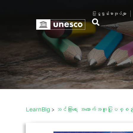
S
k
ပြဋ္ဌာန်းစာအုပ်များ
i
p
t
o
c
o
n
t
e
n
t
LearnBig
>
သင်ကြားရေး အထောက်အကူပြုပစ္စည်းမ