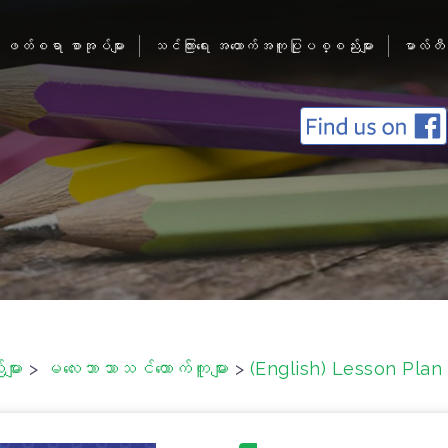
ဖတ်စရာ စာအုပ်များ
သင်ကြားရေး အထောက်အကူပြုပစ္စည်းများ
မာလ်တီ
ျား
>
မလေးဘာသာသင်ထောက်ကူများ
>
(English) Lesson Plan I