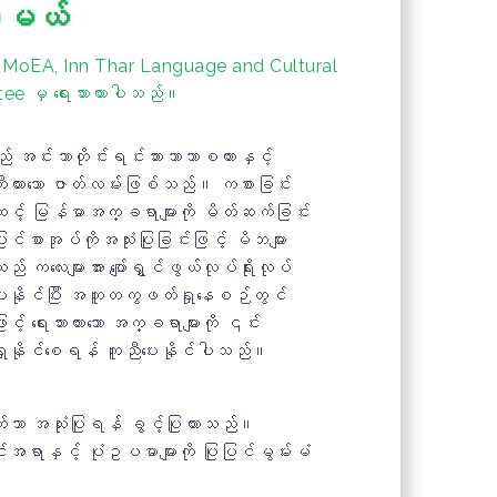
စားမယ်
 MoEA, Inn Thar Language and Cultural
e မှ ရေးသားထားပါသည်။
 အင်းသာတိုင်းရင်းသားဘာသာစကားနှင့်
တီးထားသော ဇာတ်လမ်းဖြစ်သည်။ ကစားခြင်း
တစ်ဆင့် မြန်မာအက္ခရာများကို မိတ်ဆက်ခြင်း
်စာအုပ်ကိုအသုံးပြုခြင်းဖြင့် မိဘများ
းသည် ကလေးများအား ပျော်ရွှင်ဖွယ်လုပ်ရိုးလုပ်
ေးနိုင်ပြီး အတူတကွဖတ်ရှုနေစဉ်တွင်
့် ရေးသားထားသော အက္ခရာများကို ၎င်း
ုနိုင်စေရန် ကူညီပေးနိုင်ပါသည်။
သာ အသုံးပြုရန် ခွင့်ပြုထားသည်။
းအရာနှင့် ပုံဥပမာများကို ပြုပြင်မွမ်းမံ