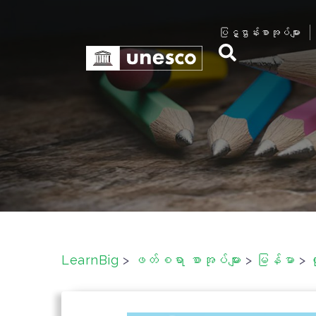
S
k
ပြဋ္ဌာန်းစာအုပ်များ
i
p
t
o
c
o
n
t
e
n
t
LearnBig
>
ဖတ်စရာ စာအုပ်များ
>
မြန်မာ
>
လ