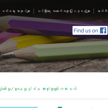
ဖတ်စရာ စာအုပ်များ
သင်ကြားရေး အထောက်အကူပြုပစ္စည်းများ
မာလ်တီ
ှုံ့ဆော်မှု/လူနေမှုပုံစံ
>
အားလုံးတူပျော်ကစားမယ်