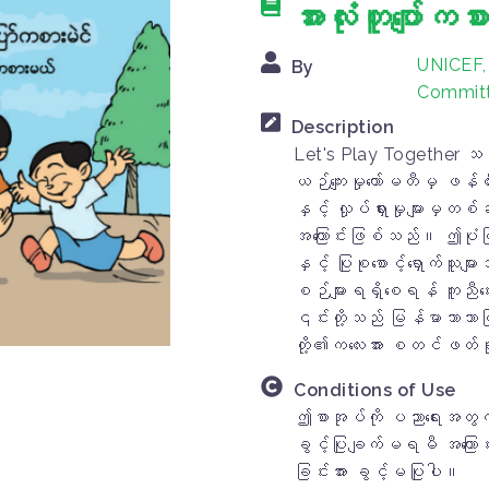
အားလုံးတူပျော်က
UNICEF,
By
Committe
Description
Let's Play Together သည်
ယဉ်ကျေးမှုကော်မတီမှ ဖန်
နှင့် လှုပ်ရှားမှုများမှ
အကြောင်းဖြစ်သည်။ ဤပုံပြင
နှင့် ပြုစုစောင့်ရှောက်သူမျာ
စဉ်များရရှိစေရန် ကူညီပ
၎င်းတို့သည် မြန်မာဘာသာဖြင
တို့၏ကလေးအား စတင်ဖတ်ရှ
Conditions of Use
ဤစာအုပ်ကို ပညာရေးအတွက်
ခွင့်ပြုချက်မရမီ အကြောင်
ခြင်းအား ခွင့်မပြုပါ။