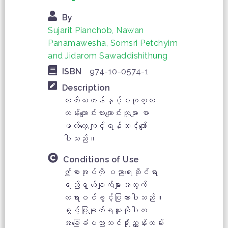
By
Sujarit Pianchob, Nawan
Panamawesha, Somsri Petchyim
and Jidarom Sawaddishithung
ISBN
974-10-0574-1
Description
တတိယတန်းနှင့်စတုတ္ထ
တန်းကျောင်းသားကျောင်းသူများ စာ
ဖတ်လေ့ကျင့်ရန်သင့်လျော်
ပါသည်။
Conditions of Use
ဤစာအုပ်ကို ပညာရေးဆိုင်ရာ
ရည်ရွယ်ချက်များအတွက်
တရားဝင်ခွင့်ပြုထားပါသည်။
ခွင့်ပြုချက်ရယူလိုပါက
အခြေခံပညာသင်ရိုးညွှန်းတမ်း