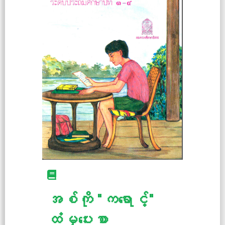
အစ်ကို "ကရောင့်"
ထံမှပေးစာ