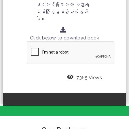
နှင့်သင်ရိုးမာတိကာ ပညာရေး
ဝန်ကြီးဋ္ဌာနသို့ဆက်သွယ်
ပါ။
Click below to download book
7365 Views