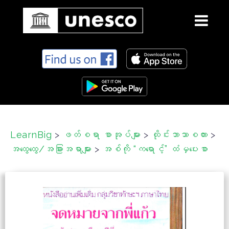
S
k
i
p
t
o
c
LearnBig
>
ဖတ်စရာ စာအုပ်များ
>
ထိုင်းဘာသာစကား
>
o
အထွေထွေ/အခြားအရာများ
>
အစ်ကို “ကရောင့်” ထံမှပေးစာ
n
t
e
n
t