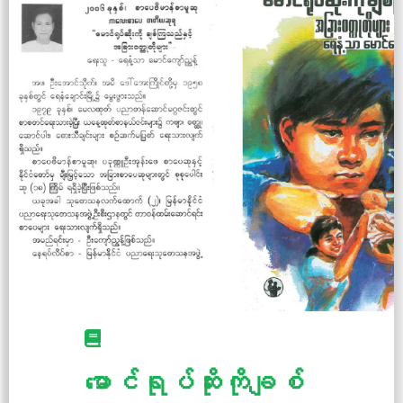
မောင်ရုပ်ဆိုးကိုချစ်