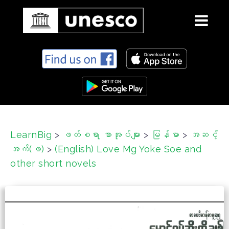
S
k
i
p
t
o
c
LearnBig
>
ဖတ်စရာ စာအုပ်များ
>
မြန်မာ
>
အဆင့်
o
အက်(ဖ)
>
(English) Love Mg Yoke Soe and
n
t
other short novels
e
n
t