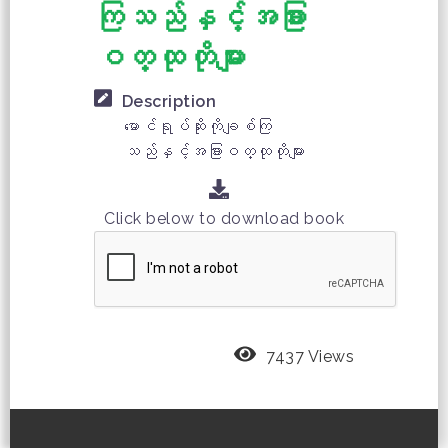
ကြသည်နှင့်အခြား
ဝတ္ထုတိုများ
Description
မောင်ရုပ်ဆိုးကိုချစ်ကြ
သည်နှင့်အခြားဝတ္ထုတိုများ
Click below to download book
7437 Views