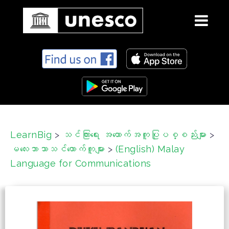
S
k
i
p
t
o
c
LearnBig
>
သင်ကြားရေး အထောက်အကူပြုပစ္စည်းများ
>
o
မလေးဘာသာသင်ထောက်ကူများ
>
(English) Malay
n
t
Language for Communications
e
n
t