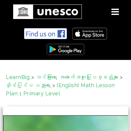
S
k
i
p
t
o
c
LearnBig
>
သင်ကြားရေး အထောက်အကူပြုပစ္စည်းများ
>
o
ထိုင်းပြင်ပ ပညာရေး
>
(English) Math Lesson
n
t
Plan 1 Primary Level
e
n
t