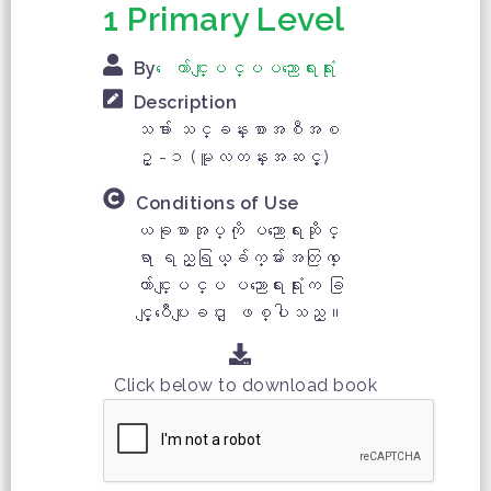
1 Primary Level
By
ေက်ာင္းျပင္ပပညာေရးရံုး
Description
သခၤ်ာ သင္ခန္းစာအစီအစ
ဥ္ -၁ (မူလတန္းအဆင့္)
Conditions of Use
ယခုစာအုပ္ကို ပညာေရးဆိုင္
ရာ ရည္ရြယ္ခ်က္မ်ားအတြက္ ေ
က်ာင္းျပင္ပ ပညာေရးရံုးက ခြ
င့္ျပဳေပးျခင္း ျဖစ္ပါသည္။
Click below to download book