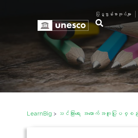
S
k
ပြဋ္ဌာန်းစာအုပ်များ
i
p
t
o
c
o
n
t
e
n
t
LearnBig
>
သင်ကြားရေး အထောက်အကူပြုပစ္စည်းမ