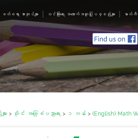
ဖတ်စရာ စာအုပ်များ
သင်ကြားရေး အထောက်အကူပြုပစ္စည်းများ
မာလ်တီ
ျား
>
ထိုင်း အခြေခံပညာရေး
>
၁ တန်း
>
(English) Math W