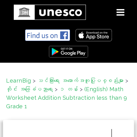
S
k
i
p
t
o
c
LearnBig
>
သင်ကြားရေး အထောက်အကူပြုပစ္စည်းများ
>
o
ထိုင်း အခြေခံပညာရေး
>
၁ တန်း
>
(English) Math
n
t
Worksheet Addition Subtraction less than 9
e
Grade 1
n
t