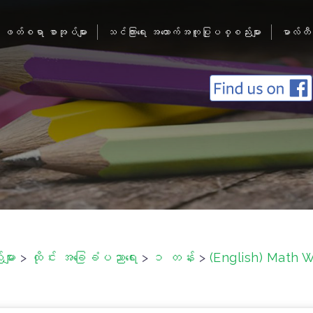
ဖတ်စရာ စာအုပ်များ
သင်ကြားရေး အထောက်အကူပြုပစ္စည်းများ
မာလ်တီ
ျား
>
ထိုင်း အခြေခံပညာရေး
>
၁ တန်း
>
(English) Math W