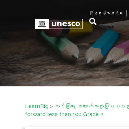
S
k
ပြဋ္ဌာန်းစာအုပ်များ
i
p
t
o
c
o
n
t
e
n
t
LearnBig
>
သင်ကြားရေး အထောက်အကူပြုပစ္စည်းမ
forward less than 100 Grade 2