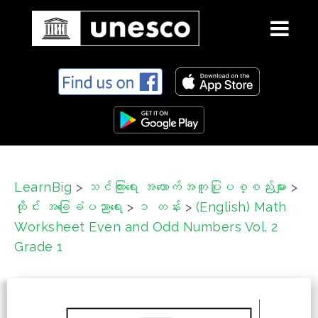
S
k
i
p
t
o
c
LearnBig
>
သင်ကြားရေး အထောက်အကူပြုပစ္စည်းများ
>
o
ထိုင်း အခြေခံပညာရေး
>
၁ တန်း
>
(English) Math
n
t
Worksheet Even and Odd Numbers Vol. 2
e
Grade 1
n
t