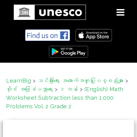
S
k
i
p
t
o
c
LearnBig
>
သင်ကြားရေး အထောက်အကူပြုပစ္စည်းများ
>
o
ထိုင်း အခြေခံပညာရေး
>
၁ တန်း
>
(English) Math
n
t
Worksheet Subtraction less than 1,000
e
Problems Vol. 2 Grade 2
n
t