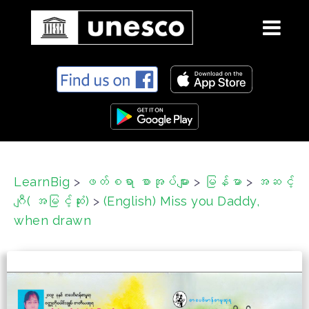
S
k
i
p
t
o
c
LearnBig
>
ဖတ်စရာ စာအုပ်များ
>
မြန်မာ
>
အဆင့်
o
ဂျီ( အမြင့်ဆုံး)
>
(English) Miss you Daddy,
n
t
when drawn
e
n
t