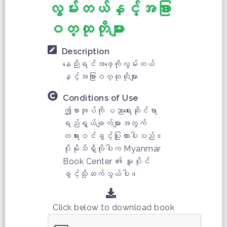
လွမ်းတယ်နှင့်အခြား
ဝတ္ထုတိုများ
Description
နေညိုရင်အဖေ့ကိုလွမ်းတယ်
နှင့်အခြားဝတ္ထုတိုများ
Conditions of Use
ဤစာအုပ်ကို ပညာရေးဆိုင်ရာ
ရည်ရွယ်ချက်များအတွက်
တရားဝင်ခွင့်ပြုထားပါသည်။
ပိုမိုသိရှိလိုပါက Myanmar
Book Center ၏ မူပိုင်
ခွင့်သို့ဆက်သွယ်ပါ။
Click below to download book