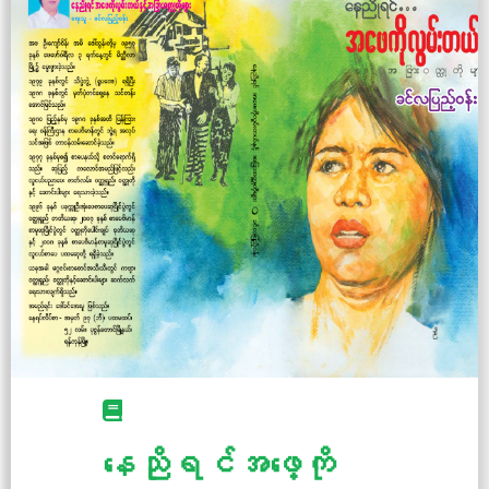
နေညိုရင်အဖေ့ကို