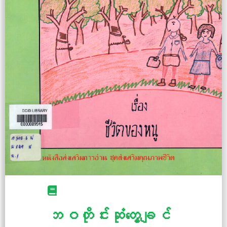
ဘဝတိုင်းဆုံတွေ့ချင်