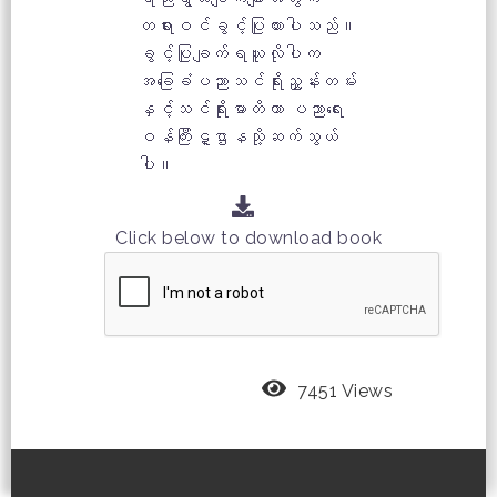
တရားဝင်ခွင့်ပြုထားပါသည်။
ခွင့်ပြုချက်ရယူလိုပါက
အခြေခံပညာသင်ရိုးညွှန်းတမ်း
နှင့်သင်ရိုးမာတိကာ ပညာရေး
ဝန်ကြီးဋ္ဌာနသို့ဆက်သွယ်
ပါ။
Click below to download book
7451 Views