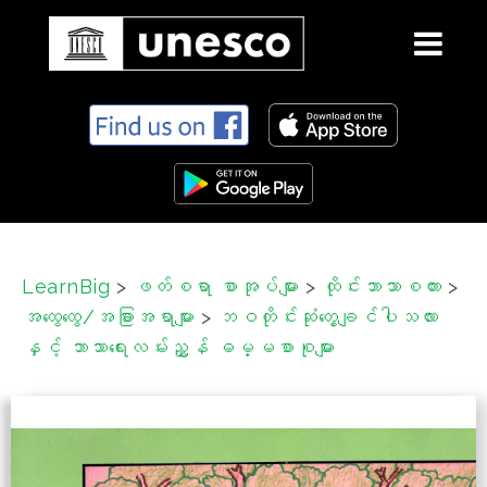
S
k
i
p
t
o
c
LearnBig
>
ဖတ်စရာ စာအုပ်များ
>
ထိုင်းဘာသာစကား
>
o
အထွေထွေ/အခြားအရာများ
>
ဘဝတိုင်းဆုံတွေ့ချင်ပါသလား
n
t
နှင့် ဘာသာရေးလမ်းညွှန် ဓမ္မစာစုများ
e
n
t