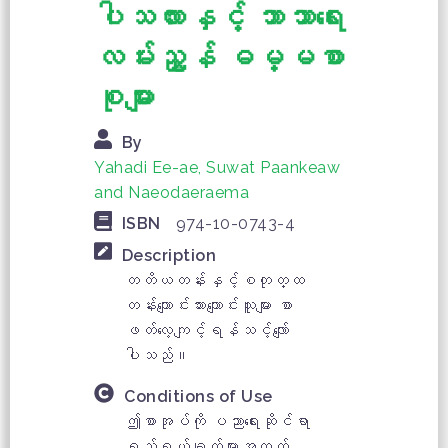
ပါသလားနှင့် ဘာသာရေး
လမ်းညွှန် ဓမ္မစာ
စုများ
By
Yahadi Ee-ae, Suwat Paankeaw
and Naeodaeraema
ISBN
974-10-0743-4
Description
တတိယတန်းနှင့်စတုတ္ထ
တန်းကျောင်းသားကျောင်းသူများ စာ
ဖတ်လေ့ကျင့်ရန်သင့်လျော်
ပါသည်။
Conditions of Use
ဤစာအုပ်ကို ပညာရေးဆိုင်ရာ
ရည်ရွယ်ချက်များအတွက်