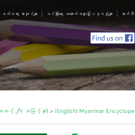
ဖတ်စရာ စာအုပ်များ
သင်ကြားရေး အထောက်အကူပြုပစ္စည်းများ
မာလ်တီ
ဆင့် ဂျီ( အမြင့်ဆုံး)
>
(English) Myanmar Encyclopedi