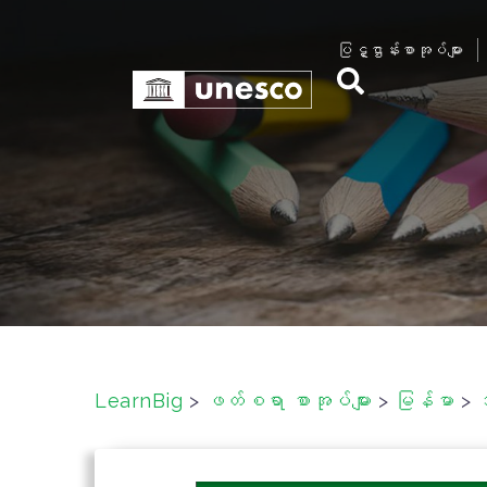
S
k
ပြဋ္ဌာန်းစာအုပ်များ
i
p
t
o
c
o
n
t
e
n
t
LearnBig
>
ဖတ်စရာ စာအုပ်များ
>
မြန်မာ
>
အ