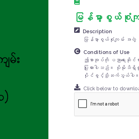
မြန်မာ့စွယ်စုံက
Description
မြန်မာ့စွယ်စုံကျမ်း အတွဲ
Conditions of Use
ဤစာအုပ်ကို ပညာရေးဆိုင်
ပြုထားပါသည်။ ပိုမိုသိရ
ပိုင်ခွင့်သို့ဆက်သွယ်ပါ
Click below to downl