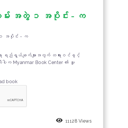
ျမ်း အတွဲ ၁ အပိုင်း - က
 ၁ အပိုင်း - က
ရာ ရည်ရွယ်ချက်များအတွက် တရားဝင်ခွင့်
ှိလိုပါက Myanmar Book Center ၏ မူ
။
oad book
11128 Views