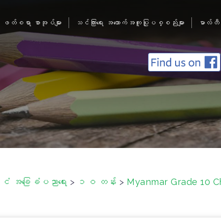
ဖတ်စရာ စာအုပ်များ
သင်ကြားရေး အထောက်အကူပြုပစ္စည်းများ
မာလ်တီ
်ငံ အခြေခံပညာရေး
>
၁ဝ တန်း
>
Myanmar Grade 10 Ch