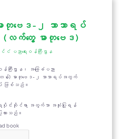
တုဗေဒ-၂ ဘာသာရပ်
 (လက်တွေ့ ဓာတုဗေဒ)
ုင်ငံ ပညာရေးဝန်ကြီးဌာန
ဝန်ကြီးဌာန၊ အခြေခံပညာ
ဿမတန်း) ဓာတုဗေဒ-၂ ဘာသာရပ်အတွက်
အုပ် ဖြစ်သည်။
ုင်းဆိုင်ရာ အတွက်သာ အသုံးပြုရန်
ပြုထားသည်။
oad book