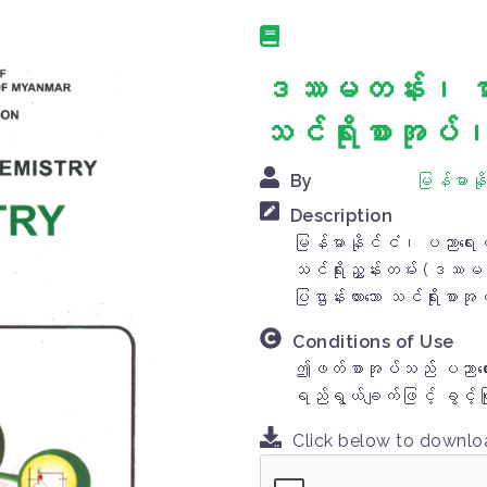
ဒဿမတန်း၊ ဓာ
သင်ရိုးစာအုပ်၊
By
မြန်မာနိ
Description
မြန်မာနိုင်ငံ၊ ပညာရေး
သင်ရိုးညွှန်းတမ်း (ဒ
ပြဌာန်းထားသော သင်ရိုးစာ
Conditions of Use
ဤဖတ်စာအုပ်သည် ပညာရေးပိ
ရည်ရွယ်ချက်ဖြင့် ခွင့်
Click below to downl