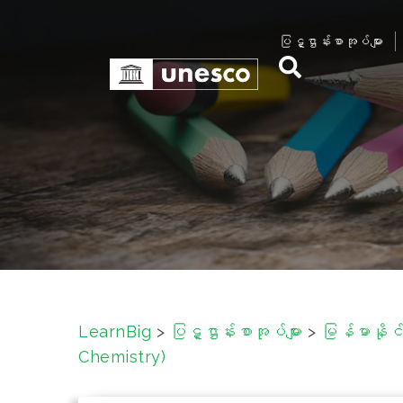
S
k
ပြဋ္ဌာန်းစာအုပ်များ
i
p
t
o
c
o
n
t
e
n
t
LearnBig
>
ပြဋ္ဌာန်းစာအုပ်များ
>
မြန်မာနိုင
Chemistry)