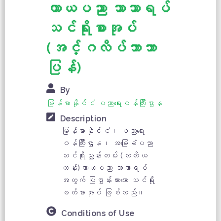
ကာယပညာ ဘာသာရပ်
သင်ရိုးစာအုပ်
(အင်္ဂလိပ်ဘာသာ
ပြန်)
By
မြန်မာနိုင်ငံ ပညာရေးဝန်ကြီးဌာန
Description
မြန်မာနိုင်ငံ၊ ပညာရေး
ဝန်ကြီးဌာန၊ အခြေခံပညာ
သင်ရိုးညွှန်းတမ်း (တတိယ
တန်း)ကာယပညာ ဘာသာရပ်
အတွက် ပြဌာန်းထားသော သင်ရိုး
ဖတ်စာအုပ် ဖြစ်သည်။
Conditions of Use