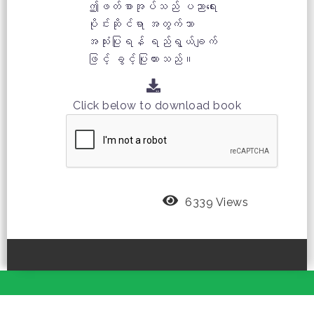
ဤဖတ်စာအုပ်သည် ပညာရေး
ပိုင်းဆိုင်ရာ အတွက်သာ
အသုံးပြုရန် ရည်ရွယ်ချက်
ဖြင့် ခွင့်ပြုထားသည်။
Click below to download book
6339 Views