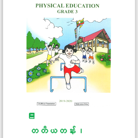
တတိယတန်း၊