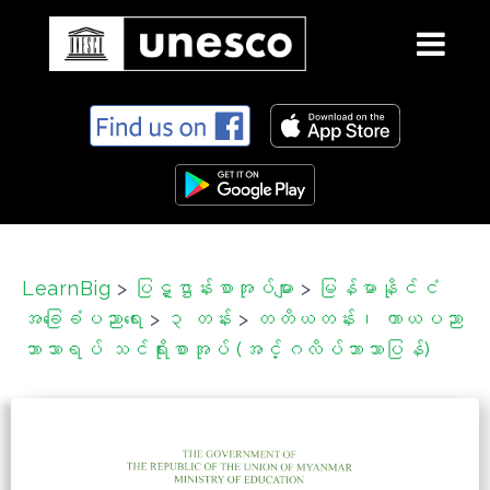
S
k
i
p
t
o
c
LearnBig
>
ပြဋ္ဌာန်းစာအုပ်များ
>
မြန်မာနိုင်ငံ
o
အခြေခံပညာရေး
>
၃ တန်း
>
တတိယတန်း၊ ကာယပညာ
n
t
ဘာသာရပ် သင်ရိုးစာအုပ် (အင်္ဂလိပ်ဘာသာပြန်)
e
n
t