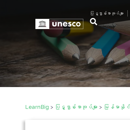
S
k
ပြဋ္ဌာန်းစာအုပ်များ
i
p
t
o
c
o
n
t
e
n
t
LearnBig
>
ပြဋ္ဌာန်းစာအုပ်များ
>
မြန်မာနိုင