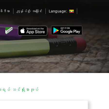
မီဒီယာ
ကျွန်ုပ်တို့ အကြောင်း
Language:
ပ် သင်ရိုးစာအုပ်