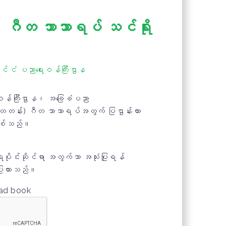
ဂီတ ဘာသာရပ် သင်ရိုး
ုင်ငံ ပညာရေးဝန်ကြီးဌာန
ဝန်ကြီးဌာန၊ အခြေခံပညာ
တ္တတန်း) ဂီတ ဘာသာရပ်အတွက် ပြဌာန်းထား
ဖြစ်သည်။
ုင်းဆိုင်ရာ အတွက်သာ အသုံးပြုရန်
ပြုထားသည်။
oad book