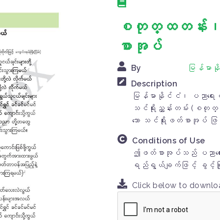
စတုတ္ထတန်း၊ 
စာအုပ်
By
မြန်မာနိ
Description
မြန်မာနိုင်ငံ၊ ပညာရေး
သင်ရိုးညွှန်းတမ်း (စတု
သော သင်ရိုးဖတ်စာအုပ် 
Conditions of Use
ဤဖတ်စာအုပ်သည် ပညာရေးပိ
ရည်ရွယ်ချက်ဖြင့် ခွင့်
Click below to downl