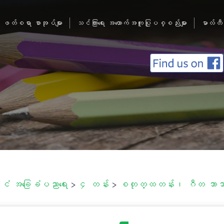
ဖတ်စရာ စာအုပ်များ
သင်ကြားရေး အထောက်အကူပြုပစ္စည်းများ
မာလ်တီ
်ငံ အခြေခံပညာရေး
>
၄ တန်း
>
စတုတ္ထတန်း၊ ဂီတ ဘာသာရ