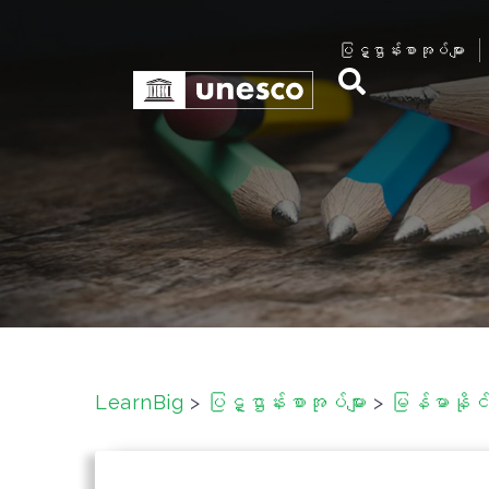
S
k
ပြဋ္ဌာန်းစာအုပ်များ
i
p
t
o
c
o
n
t
e
n
t
LearnBig
>
ပြဋ္ဌာန်းစာအုပ်များ
>
မြန်မာနိုင