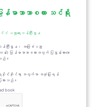
်မာဘာသာစကား သင်ရိုး
ုင်ငံ ပညာရေးဝန်ကြီးဌာန
ဝန်ကြီးဌာန၊ အခြေခံပညာ
တန်း) မြန်မာဘာသာစကားအတွက် ပြဌာန်းထားသော
်သည်။
ုင်းဆိုင်ရာ အတွက်သာ အသုံးပြုရန်
ပြုထားသည်။
oad book