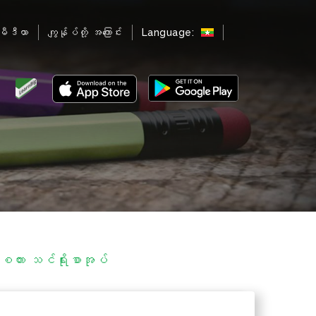
မီဒီယာ
ကျွန်ုပ်တို့ အကြောင်း
Language:
ကား သင်ရိုးစာအုပ်