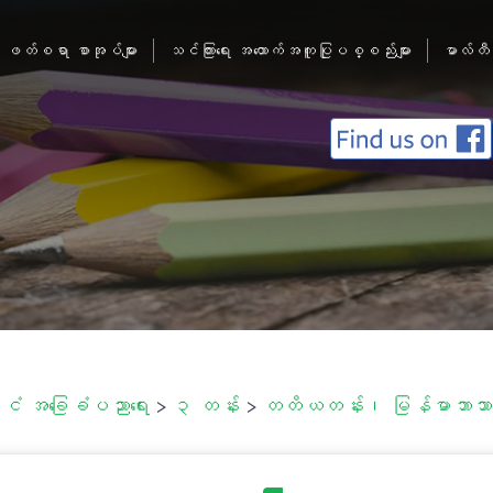
ဖတ်စရာ စာအုပ်များ
သင်ကြားရေး အထောက်အကူပြုပစ္စည်းများ
မာလ်တီ
်ငံ အခြေခံပညာရေး
>
၃ တန်း
>
တတိယတန်း၊ မြန်မာဘာသာစ