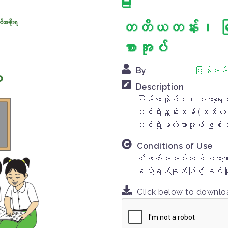
တတိယတန်း၊ မြန
စာအုပ်
By
မြန်မာနိ
Description
မြန်မာနိုင်ငံ၊ ပညာရေး
သင်ရိုးညွှန်းတမ်း (တတိယ
သင်ရိုးဖတ်စာအုပ် ဖြစ
Conditions of Use
ဤဖတ်စာအုပ်သည် ပညာရေးပိ
ရည်ရွယ်ချက်ဖြင့် ခွင့်
Click below to downl