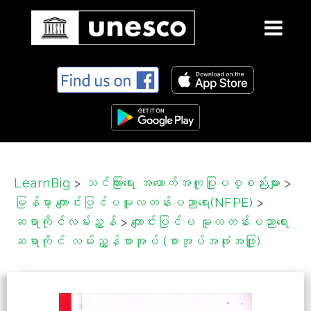
S
k
i
p
t
o
c
LearnBig
>
သင်ကြားရေး အထောက်အကူပြုပစ္စည်းများ
>
o
မြန်မာ့ ကျောင်းပြင်ပမူလတန်းပညာရေး(NFPE)
>
n
t
ဆရာကိုင်လမ်းညွှန်
>
ကျောင်းပြင်ပ မူလတန်းပညာရေး
e
ဆရာကိုင် လမ်းညွှန်စာအုပ် (စာအုပ်အဖုံးအဖြူ)
n
t