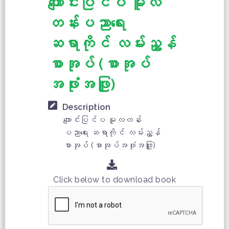
ကျောင်းပြင်ပ မူလ
တန်းပညာရေး
ဆရာကိုင် လမ်းညွှန်
စာအုပ် (စာအုပ်
အဖုံးအဖြူ)
Description
ကျောင်းပြင်ပ မူလတန်း
ပညာရေး ဆရာကိုင် လမ်းညွှန်
စာအုပ် (စာအုပ်အဖုံးအဖြူ)
Click below to download book