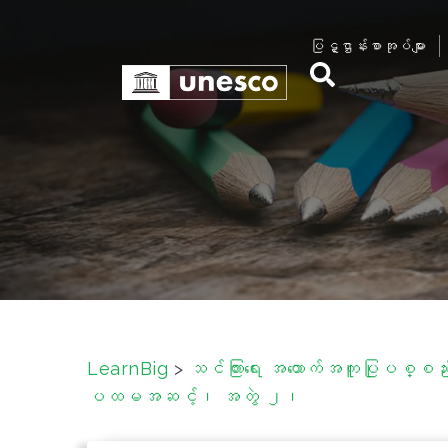
S
k
ပြဋ္ဌာန်းစာအုပ်များ
i
p
t
o
c
o
n
t
e
n
t
LearnBig
>
သင်ကြားရေး အထောက်အကူပြုပစ္စည်းမ
ပထမအဆင့်၊ အတွဲ ၂၊