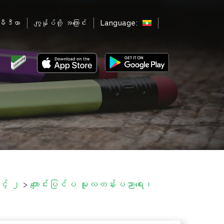
မီဒီယာ
ကျွန်ုပ်တို့ အကြောင်း
Language:
့် ၂
>
ကျောင်းပြင်ပ မူလတန်းပညာရေး၊