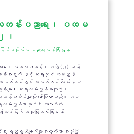
 မူလတန်းပညာရေး၊ ပထမ
 ၂၊
) မြန်မာနိုင်ငံ ပညာရေးဝန်ကြီးဌာန၊
ပညာရေး၊ ပထမအဆင့်၊ အတွဲ (၂) သည်
့်ခန်းစာရွက် နှင့် ဆရာကိုင် လမ်းညွှန်
စာဖတ်ကဒ်တွင် စာဖတ်ကဒ် ပေါင်း ၄၀
းခွန်းများ၊ ဆရာလမ်းညွှန်အကျဥ်း၊
စသည့်အပိုင်းများကို ဖော်ပြထားသည်။ ဘဝ
ာလမ်းညွှန်စာအုပ်ပါ အသေးစိတ်
ှ ဤကဒ်ပြားကို အသုံးပြုသင်ကြားရန်။
ရာ ရည်ရွယ်ချက်များအတွက်သာ အသုံးပြု