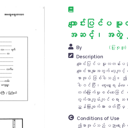
ကျောင်းပြင်ပ
အဆင့်၊ အတွဲ
By
(ပြုစုသူ
Description
ကျောင်းပြင်ပ မူလတန်း
ကျောင်းသားများအတွက် လေ့ကျင
စာအုပ် ဖြစ်ပါသည်။ ဤ
ပါဝင်ပြီး၊ ဆွေးနွေးရန်မေ
တတ်မြောက်မှုစစ်ဆေးခြင်း 
တွက်တာကျွမ်းကျင်စရာ ဆရ
ညွှန်ကြားချက်အား ဖတ်ပြီးမ
Conditions of Use
ဤစာအုပ်သည် ပညာရေးဆိုင်