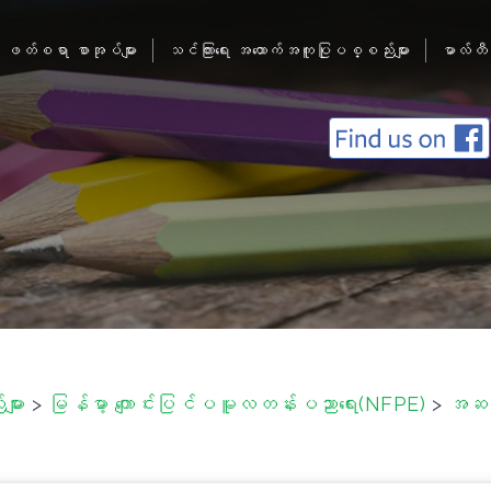
ဖတ်စရာ စာအုပ်များ
သင်ကြားရေး အထောက်အကူပြုပစ္စည်းများ
မာလ်တီ
ျား
>
မြန်မာ့ ကျောင်းပြင်ပမူလတန်းပညာရေး(NFPE)
>
အဆင