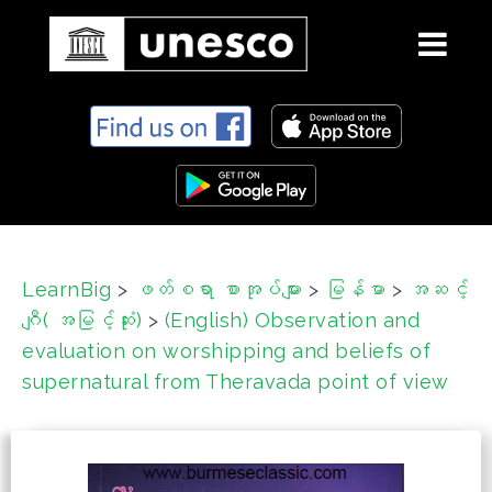
S
k
i
p
t
o
c
LearnBig
>
ဖတ်စရာ စာအုပ်များ
>
မြန်မာ
>
အဆင့်
o
ဂျီ( အမြင့်ဆုံး)
>
(English) Observation and
n
t
evaluation on worshipping and beliefs of
e
supernatural from Theravada point of view
n
t