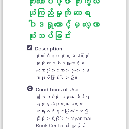
ဘိုးတော်ဝိဇ္ဇာ ကိုးကွယ်
ယုံကြည်မှုကို ထေရ
ဝါဒရှုထောင့်မှ လေ့လာ
သုံးသပ်ခြင်း
Description
ဘိုးတော်ဝိဇ္ဇာ ကိုးကွယ်ယုံကြည်
မှုကို ထေရဝါဒရှုထောင့်မှ
လေ့လာသုံးသပ်ထားသော သုတေသန
စာအုပ်ဖြစ်ပါသည်။
Conditions of Use
ဤစာအုပ်ကို ပညာရေးဆိုင်ရာ
ရည်ရွယ်ချက်များအတွက်
တရားဝင်ခွင့်ပြုထားပါသည်။
ပိုမိုသိရှိလိုပါက Myanmar
Book Center ၏ မူပိုင်