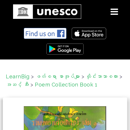
S
k
i
p
t
o
c
LearnBig
>
ဖတ်စရာ စာအုပ်များ
>
ထိုင်းဘာသာစကား
>
o
အဆင့် အီး
>
Poem Collection Book 1
n
t
e
n
t