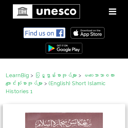
S
k
i
p
t
o
c
LearnBig
>
ပြဋ္ဌာန်းစာအုပ်များ
>
မလေးဘာသာစကား
o
ကျောင်းသုံးစာအုပ်များ
>
(English) Short Islamic
n
t
Histories 1
e
n
t