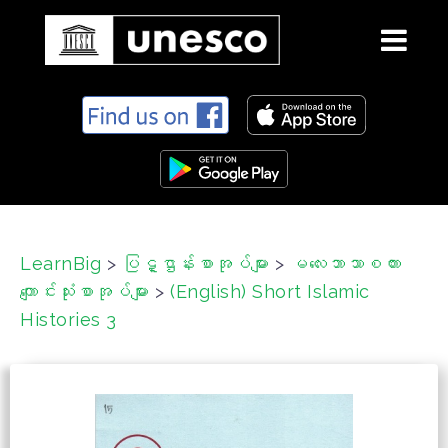
S
k
i
p
t
o
c
LearnBig
>
ပြဋ္ဌာန်းစာအုပ်များ
>
မလေးဘာသာစကား
o
ကျောင်းသုံးစာအုပ်များ
>
(English) Short Islamic
n
t
Histories 3
e
n
t