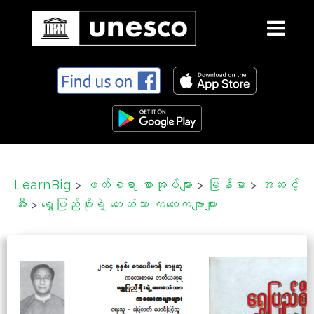
S
k
i
p
t
o
c
LearnBig
>
ဖတ်စရာ စာအုပ်များ
>
မြန်မာ
>
အဆင့်
o
အီး
>
ရွှေပြည်စိုးရဲ့ တေးသံသာ ကလေးကဗျာများ
n
t
e
n
t