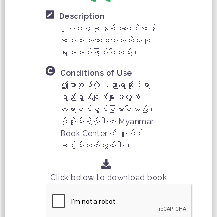
Description
၂၀၀၄ခုနှစ်စာပေဗိမာန်
စာမူဆု ကလေးစာပေတတိယဆု
ရစာအုပ်ဖြစ်ပါသည်။
Conditions of Use
ဤစာအုပ်ကို ပညာရေးဆိုင်ရာ
ရည်ရွယ်ချက်များအတွက်
တရားဝင်ခွင့်ပြုထားပါသည်။
ပိုမိုသိရှိလိုပါက Myanmar
Book Center ၏ မူပိုင်
ခွင့်သို့ဆက်သွယ်ပါ။
Click below to download book