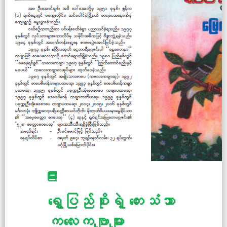
ရွှေပြည်စိုးရဲ့ တေးသံသာ
ကလေးကဗျာများ