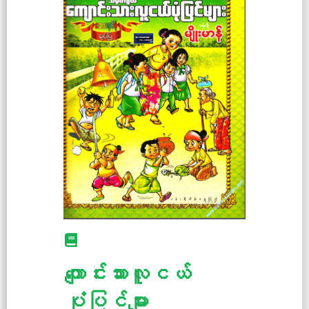
ကျောင်းသားလူငယ်
ပုံပြင်များ