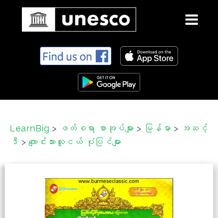
S
k
i
p
t
o
c
LearnBig
>
ဖတ်စရာ စာအုပ်များ
>
မြန်မာ
>
အဆင့်
o
ဒီ
>
ကျောင်းသားလူငယ် ပုံပြင်များ
n
t
e
n
t