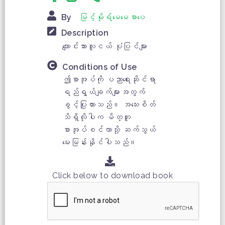
By
မြင့်မိုရ်မေမေစာပေ
Description
ကျောင်းသားလူငယ် ပုံပြင်များ
Conditions of Use
ဤစာအုပ်ကို ပညာရေးဆိုင်ရာ
ရည်ရွယ်ချက်များအတွက်
ခွင့်ပြုထားသည်။ အသေးစိတ်
သိရှိလိုပါက မိတ္တူ
စာအုပ်စင်တာသို့ ဆက်သွယ်
မေးမြန်းနိုင်ပါသည်။
Click below to download book