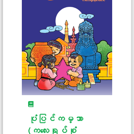
ပုံပြင်ကမ္ဘာ
(ကလေးရုပ်စုံ