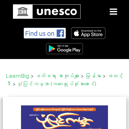
S
k
i
p
t
o
c
LearnBig
>
ဖတ်စရာ စာအုပ်များ
>
မြန်မာ
>
အဆင့်
o
ဒီ
>
ပုံပြင်ကမ္ဘာ (ကလေးရုပ်စုံစာစောင်)
n
t
e
n
t