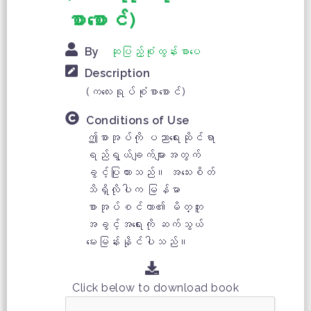
စာစောင်)
By
ဆုပြည့်စုံထွန်းစာပေ
Description
(ကလေးရုပ်စုံစာစောင်)
Conditions of Use
ဤစာအုပ်ကို ပညာရေးဆိုင်ရာ
ရည်ရွယ်ချက်များအတွက်
ခွင့်ပြုထားသည်။ အသေးစိတ်
သိရှိလိုပါက မြန်မာ
စာအုပ်စင်တာ၏ မိတ္တူ
အခွင့်အရေးကို ဆက်သွယ်
မေးမြန်းနိုင်ပါသည်။
Click below to download book