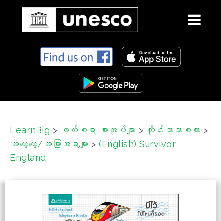
S
k
i
p
t
o
c
LearnBig
>
ဖတ်စရာ စာအုပ်များ
>
ထိုင်းဘာသာစကား
>
o
အထွေထွေ/အခြားအရာများ
>
(English) Survivor
n
t
England
e
n
t