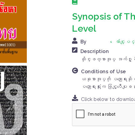
Synopsis of T
Level
By
ေက်ာင္းျပ
Description
ထိုင္းဖတ္စာအုပ္ အက်ဥ္း
Conditions of Use
ယခုစာအုပ္ကို ပညာေရးဆိုင
ပညာေရးရံုးက ခြင့္ျပဳေပး
Click below to downl