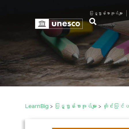
S
k
ပြဋ္ဌာန်းစာအုပ်များ
i
p
t
o
c
o
n
t
e
n
t
LearnBig
>
ပြဋ္ဌာန်းစာအုပ်များ
>
ထိုင်းပြင်