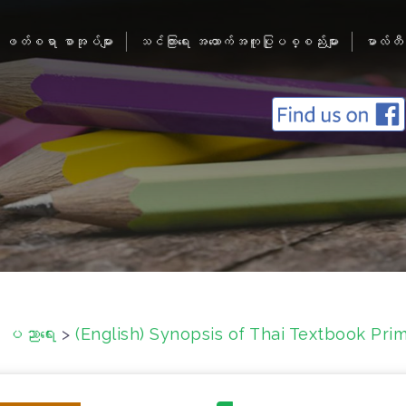
ဖတ်စရာ စာအုပ်များ
သင်ကြားရေး အထောက်အကူပြုပစ္စည်းများ
မာလ်တီ
ပ ပညာရေး
>
(English) Synopsis of Thai Textbook Pri