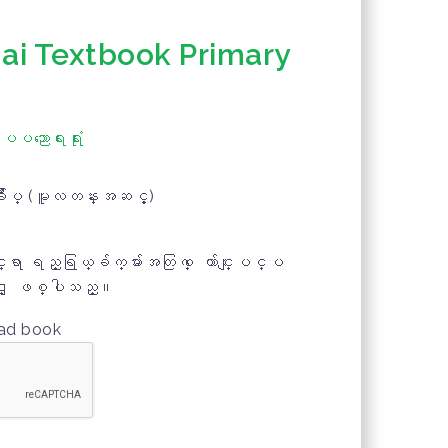
hai Textbook Primary
င္ပပညာေရးရံုး
ခ်ဳပ္ (မူလတန္းအဆင့္)
္ရာ ရည္ရြယ္ခ်က္မ်ားအတြက္ ေက်ာင္းျပင္ပ
ျခင္း ျဖစ္ပါသည္။
oad book