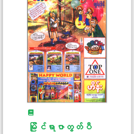
မြိုင်ရာဇာတွတ်ပီ