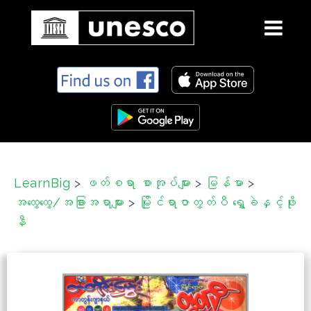
S
k
i
p
t
o
c
LearnBig
>
ဖတ်စရာ စာအုပ်များ
>
မြန်မာ
>
o
အထွေထွေ/အခြားအရာများ
>
မြိုင်ရာဇာတွတ်ပီ ရွှေခဲနှင့်ဖိုး
n
t
နီ
e
n
t