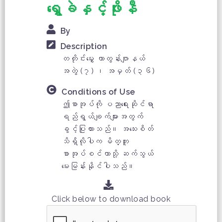
ရွှေခဲနှင့်ဖိုးနီ
By
Description
တတိုင်းမွှေး ကာတွန်းဂျာနယ်
အတွဲ (၇) ၊ အမှတ် (၃၆)
Conditions of Use
ဤစာအုပ်ကို ပညာရေးဆိုင်ရာ
ရည်ရွယ်ချက်များအတွက်
ခွင့်ပြုထားသည်။ အသေးစိတ်
သိရှိလိုပါက မိတ္တူ
စာအုပ်စင်တာသို့ ဆက်သွယ်
မေးမြန်းနိုင်ပါသည်။
Click below to download book